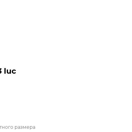
 luc
тного размера