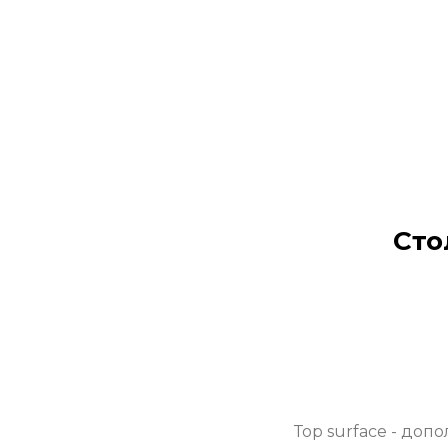
Сто
Тоp surface - до