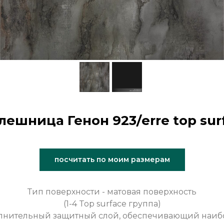
лешница Генон 923/erre top sur
посчитать по моим размерам
Тип поверхности - матовая поверхность
(1-4 Top surface группа)
полнительный защитный слой, обеспечивающий наи