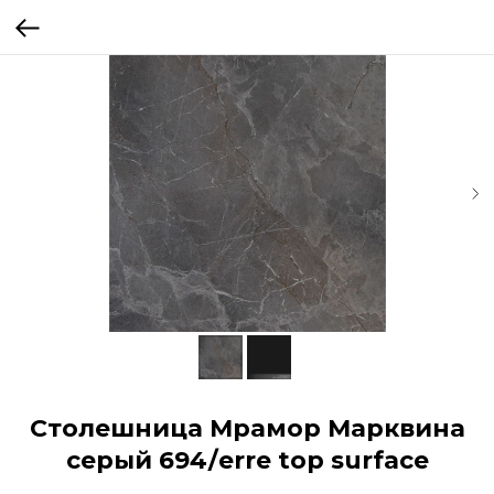
Столешница Мрамор Марквина
серый 694/erre top surface