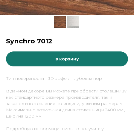
Synchro 7012
в корзину
Тип поверхности - 3D эффект глубоких пор
В данном декоре Вы можете приобрести столешницу
как стандартного размера производителя, так и
заказать изготовление по индивидуальным размерам.
Максимально возможная длина столешницы 2400 мм.,
ширина 1200 мм.
Подробную информацию можно получить у