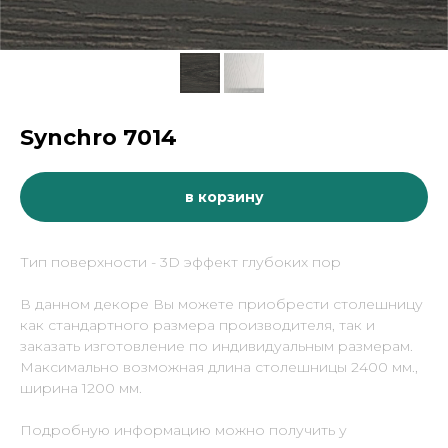
Synchro 7014
в корзину
Тип поверхности - 3D эффект глубоких пор
В данном декоре Вы можете приобрести столешницу
как стандартного размера производителя, так и
заказать изготовление по индивидуальным размерам.
Максимально возможная длина столешницы 2400 мм.,
ширина 1200 мм.
Подробную информацию можно получить у