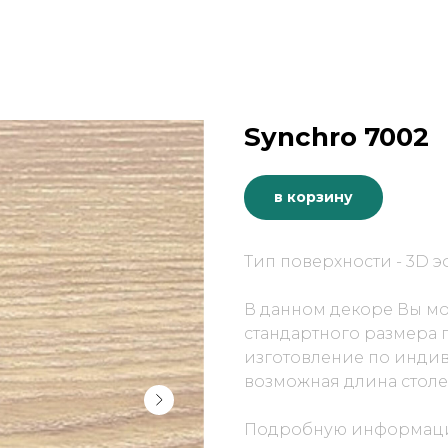
Synchro 7002
в корзину
Тип поверхности - 3D э
В данном декоре Вы м
стандартного размера п
изготовление по инди
возможная длина столе
Подробную информаци