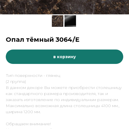
Опал тёмный 3064/Е
в корзину
Тип поверхности - глянец
(2 группа)
В данном декоре Вы можете приобрести столешницу
как стандартного размера производителя, так и
заказать изготовление по индивидуальным размерам.
Максимально возможная длина столешницы 4100 мм.,
ширина 1200 мм.
Обращаем внимание!