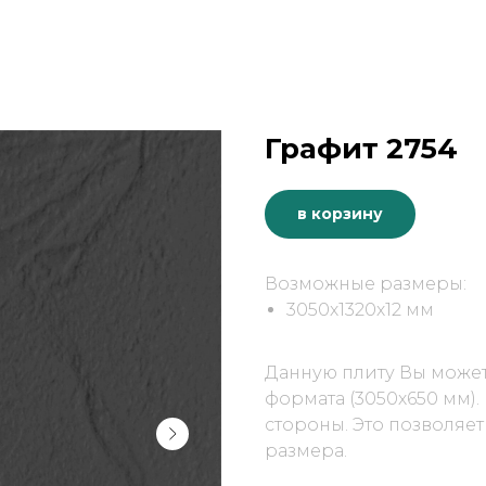
Графит 2754
в корзину
Возможные размеры:
3050х1320х12 мм
Данную плиту Вы можете
формата (3050х650 мм)
стороны. Это позволяет
размера.